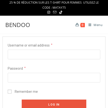
25 % DE RÉDUCTION SUR LES T-SHIRT POUR FEMMES UTILISEZ LE
CODE : MATAY75
BENDOO
Menu
0
Username or email address
*
Password
*
Remember me
LOG IN