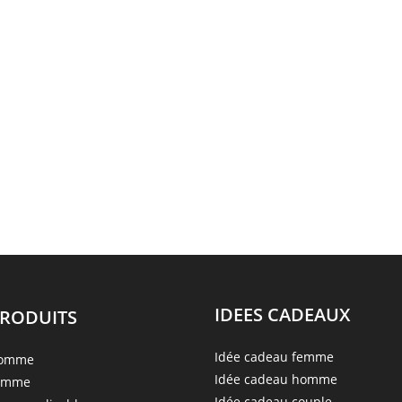
IDEES CADEAUX
PRODUITS
Idée cadeau femme
homme
Idée cadeau homme
femme
Idée cadeau couple