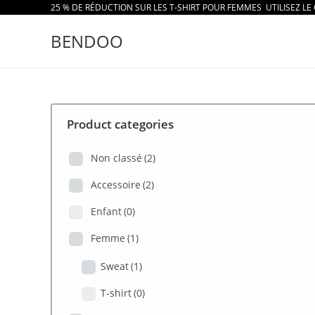
Skip
25 % DE RÉDUCTION SUR LES T-SHIRT POUR FEMMES UTILISEZ LE
to
BENDOO
content
Product categories
Non classé
(2)
Accessoire
(2)
Enfant
(0)
Femme
(1)
Sweat
(1)
T-shirt
(0)