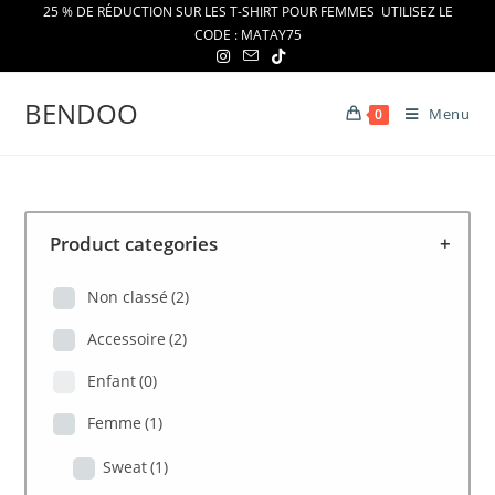
Skip
25 % DE RÉDUCTION SUR LES T-SHIRT POUR FEMMES UTILISEZ LE
CODE : MATAY75
to
content
BENDOO
Menu
0
Product categories
+
Non classé
(2)
Accessoire
(2)
Enfant
(0)
Femme
(1)
Sweat
(1)